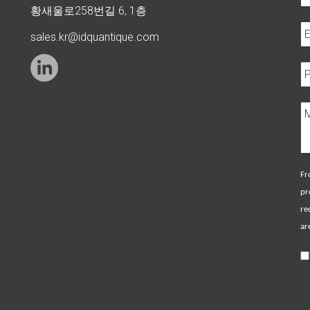
황새울로258번길 6, 1층
sales.kr@idquantique.com
Fr
pr
re
ar