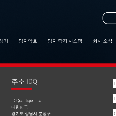
Search
for:
성기
–
양자암호
–
양자 탐지 시스템
–
회사 소식
–
주소 IDQ
ID Quantique Ltd
대한민국
경기도 성남시 분당구